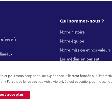
Qui sommes-nous ?
Notre histoire
eferee.fr
Notre équipe
Notre mission et nos valeurs
lineaux
Les médias en parlent
e et pour vous proposer une expérience utilisateur fondée sur l’interactiv
 …). Parce que le respect de votre vie privée est essentiel pour nous, no
out accepter
right © 2024 Marque Préférée Des Français. Tous les droits sont rése
POLITIQUE DE CONFIDENTIALITÉ