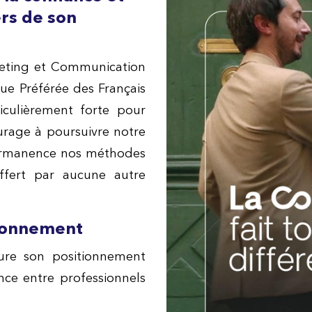
ers de son
eting et Communication
que Préférée des Français
ticulièrement forte pour
ourage à poursuivre
notre
ermanence nos méthodes
offert par aucune autre
tionnement
ure son positionnement
ance entre professionnels