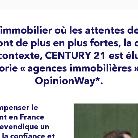
mmobilier où les attentes de
 de plus en plus fortes, la 
 contexte, CENTURY 21 est é
gorie « agences immobilières
OpinionWay*
.
ompenser le
ent
en France
 revendique un
e la confiance et