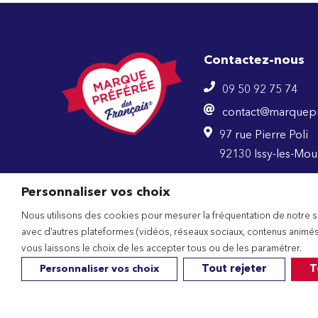
Contactez-nous
09 50 92 75 74
contact@marquepr
97 rue Pierre Poli
92130 Issy-les-Mou
Personnaliser vos choix
Adhérent de
Nous utilisons des cookies pour mesurer la fréquentation de notre sit
avec d’autres plateformes (vidéos, réseaux sociaux, contenus animés
vous laissons le choix de les accepter tous ou de les paramétrer.
Personnaliser vos choix
Tout rejeter
T
Copy