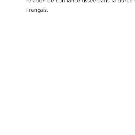
relation de confiance tissée dans la duré
Français.