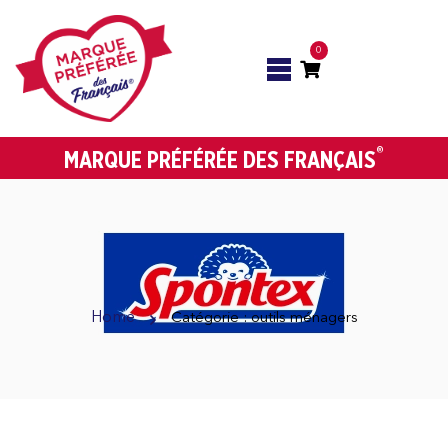
0
®
MARQUE PRÉFÉRÉE DES FRANÇAIS
Home
Catégorie : outils ménagers