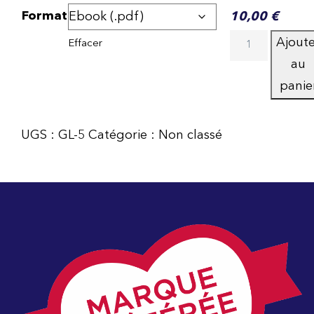
Format
10,00
€
quantité
Ajout
Effacer
de
au
Le
panie
Grand
Livre
UGS :
GL-5
Catégorie :
Non classé
des
Marques
Volume
5