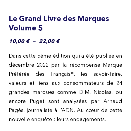
Le Grand Livre des Marques
Volume 5
Plage
–
10,00
€
22,00
€
de
Dans cette 5ème édition qui a été publiée en
prix :
décembre 2022 par la récompense Marque
Préférée des Français®, les savoir-faire,
10,00 €
valeurs et liens aux consommateurs de 24
à
grandes marques comme DIM, Nicolas, ou
22,00 €
encore Puget sont analysées par Arnaud
Pagès, journaliste à l’ADN. Au cœur de cette
nouvelle enquête : leurs engagements.