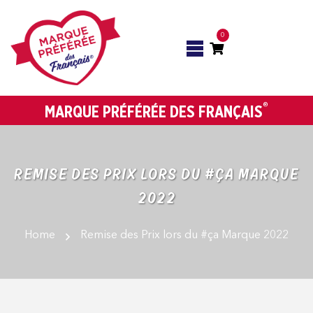
0
®
MARQUE PRÉFÉRÉE DES FRANÇAIS
REMISE DES PRIX LORS DU #ÇA MARQUE
2022
Home
Remise des Prix lors du #ça Marque 2022